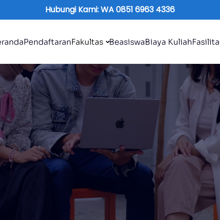
Hubungi Kami: WA 0851 6963 4336
eranda
Pendaftaran
Fakultas
Beasiswa
Biaya Kuliah
Fasilit